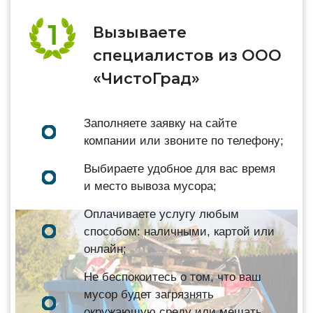
Вызываете
специалистов из ООО
«ЧистоГрад»
Заполняете заявку на сайте
компании или звоните по телефону;
Выбираете удобное для вас время
и место вывоза мусора;
Оплачиваете услугу любым
способом: наличными, картой или
онлайн;
Не беспокоитесь о том, что ваш
мусор будет загрязнять
окружающую среду или мешать