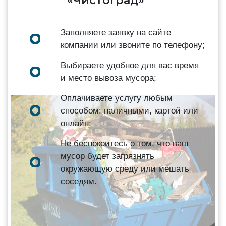
«ЧистоГрад»
Заполняете заявку на сайте
компании или звоните по телефону;
Выбираете удобное для вас время
и место вывоза мусора;
Оплачиваете услугу любым
способом: наличными, картой или
онлайн;
Не беспокоитесь о том, что ваш
мусор будет загрязнять
окружающую среду или мешать
соседям.