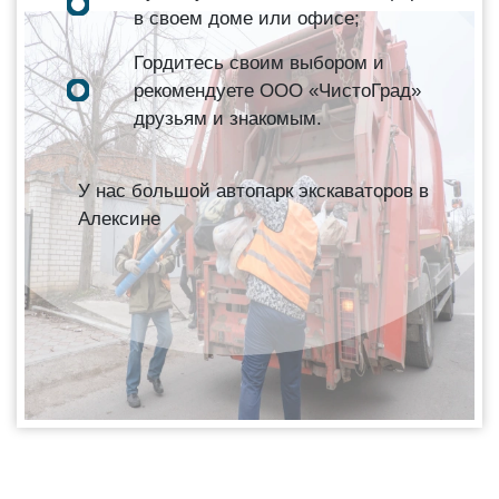
в своем доме или офисе;
Гордитесь своим выбором и
рекомендуете ООО «ЧистоГрад»
друзьям и знакомым.
У нас большой автопарк экскаваторов в
Алексине